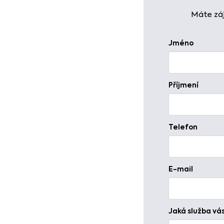
Máte záj
Jméno
Příjmení
Telefon
E-mail
Jaká služba vá