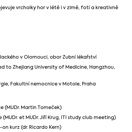
evuje vrcholky hor v létě i v zimě, fotí a kreativně
alackého v Olomouci, obor Zubní lékařství
ed to Zhejiang University of Medicine, Hangzhou,
urgie, Fakultní nemocnice v Motole, Praha
ice (MUDr. Martin Tomeček)
MUDr. et MUDr. Jiří Krug, ITI study club meeting)
n kurz (dr. Ricardo Kern)