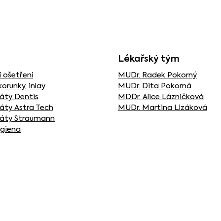
Lékařský tým
 ošetření
MUDr. Radek Pokorný
korunky, inlay
MUDr. Dita Pokorná
áty Dentis
MDDr. Alice Lázničková
áty Astra Tech
MUDr. Martina Lizáková
áty Straumann
ygiena