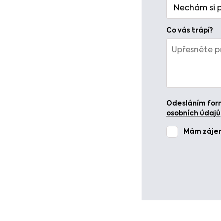
Co vás trápí?
Odesláním form
osobních údajů
Mám zájem