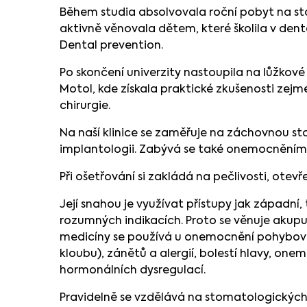
Během studia absolvovala roční pobyt na sto
aktivně věnovala dětem, které školila v den
Dental prevention.
Po skončení univerzity nastoupila na lůžkové o
Motol, kde získala praktické zkušenosti zej
chirurgie.
Na naší klinice se zaměřuje na záchovnou sto
implantologii. Zabývá se také onemocněním
Při ošetřování si zakládá na pečlivosti, ote
Její snahou je využívat přístupy jak západní,
rozumných indikacích. Proto se věnuje akup
medicíny se používá u onemocnění pohybov
kloubu), zánětů a alergií, bolestí hlavy, one
hormonálních dysregulací.
Pravidelně se vzdělává na stomatologických 