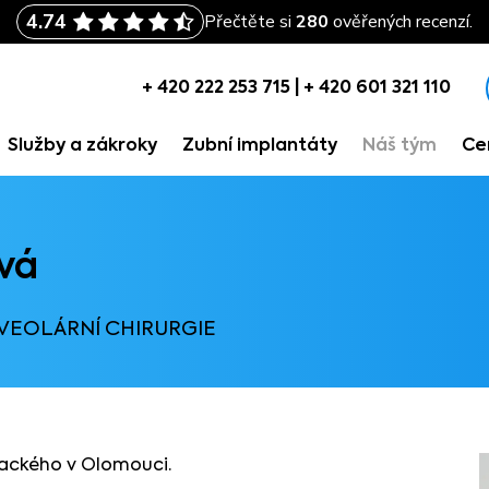
+ 420 222 253 715
|
+ 420 601 321 110
+ 420 222 253 715
|
+ 420 601 321 110
Služby a zákroky
Zubní implantáty
Náš tým
Ce
Služby a zákroky
Zubní implantáty
Náš tým
Ce
vá
VEOLÁRNÍ CHIRURGIE
alackého v Olomouci.