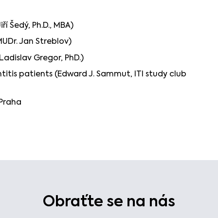
̌í Šedý, Ph.D., MBA)
MUDr. Jan Streblov)
adislav Gregor, PhD.)
itis patients (Edward J. Sammut, ITI study club
 Praha
Obraťte se na nás