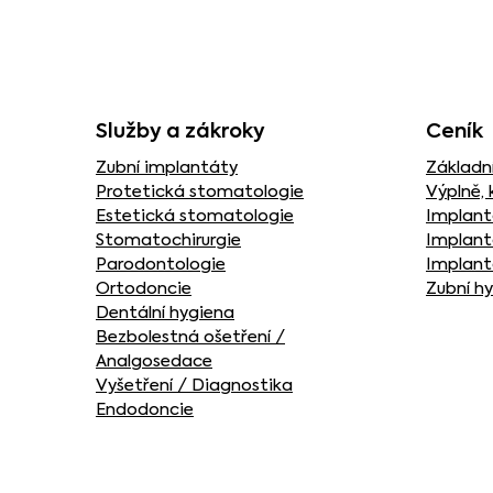
Služby a zákroky
Ceník
Zubní implantáty
Základní
Protetická stomatologie
Výplně, 
Estetická stomatologie
Implant
Stomatochirurgie
Implant
Parodontologie
Implant
Ortodoncie
Zubní h
Dentální hygiena
Bezbolestná ošetření /
Analgosedace
Vyšetření / Diagnostika
Endodoncie