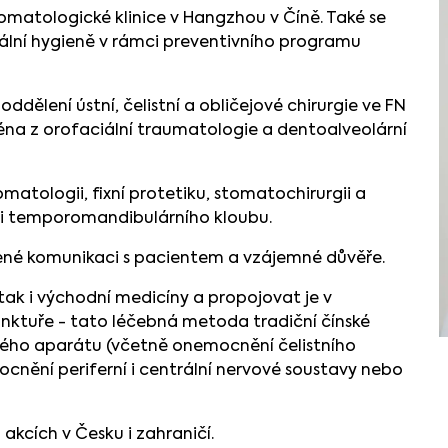
matologické klinice v Hangzhou v Číně. Také se
tální hygieně v rámci preventivního programu
ddělení ústní, čelistní a obličejové chirurgie ve FN
ména z orofaciální traumatologie a dentoalveolární
matologii, fixní protetiku, stomatochirurgii a
i temporomandibulárního kloubu.
vřené komunikaci s pacientem a vzájemné důvěře.
 tak i východní medicíny a propojovat je v
unktuře - tato léčebná metoda tradiční čínské
ého aparátu (včetně onemocnění čelistního
mocnění periferní i centrální nervové soustavy nebo
akcích v Česku i zahraničí.