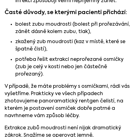
infekci způsobují velmi nepříjemný zánět.
Časté důvody, se kterými pacienti přichází:
bolest zubu moudrosti (bolest při prořezávání,
zánět dásně kolem zubu, tlak),
zkažený zub moudrosti (kaz v místě, které se
špatně čistí),
potřeba řešit extrakci neprořezané osmičky
(zub je celý v kosti nebo jen částečně
prořezaný).
V případě, že máte problémy s osmičkami, rádi vás
vyšetříme. Prakticky ve všech případech
zhotovujeme panoramatický rentgen čelistí, na
kterém je postavení osmiček dobře patrné a
navrhneme vám způsob léčby.
Extrakce zubů moudrosti není nijak dramatický
zákrok. Snažíme se operovat jemně,