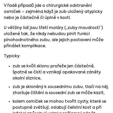
V řadě případů jde o chirurgické odstranění
osmiček – zejména když je zub uložený atypicky
nebo je částečně či úplně v kosti.
U většiny lidí jsou třetí moláry („zuby moudrosti“)
uložené tak, že nikdy nebudou plnit funkci
plnohodnotného zubu, ale jejich postavení může
přinášet komplikace.
Typicky:
zub se kvůli sklonu prořeže jen částečně,
špatně se čistí a vznikají opakované záněty
okolní sliznice,
zub je skloněný k sousednímu zubu, tlačí na něj,
zhoršuje čištění a sousední zub se může kazit,
kolem osmiček se mohou tvořit cysty, které se
postupně zvětšují, oslabují čelistní kost a při