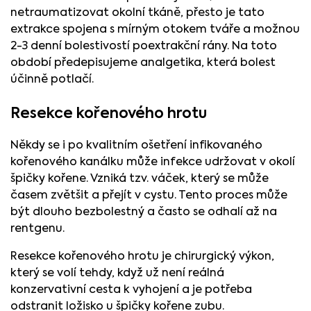
netraumatizovat okolní tkáně, přesto je tato
extrakce spojena s mírným otokem tváře a možnou
2-3 denní bolestivostí poextrakční rány. Na toto
období předepisujeme analgetika, která bolest
účinně potlačí.
Resekce kořenového hrotu
Někdy se i po kvalitním ošetření infikovaného
kořenového kanálku může infekce udržovat v okolí
špičky kořene. Vzniká tzv. váček, který se může
časem zvětšit a přejít v cystu. Tento proces může
být dlouho bezbolestný a často se odhalí až na
rentgenu.
Resekce kořenového hrotu je chirurgický výkon,
který se volí tehdy, když už není reálná
konzervativní cesta k vyhojení a je potřeba
odstranit ložisko u špičky kořene zubu.