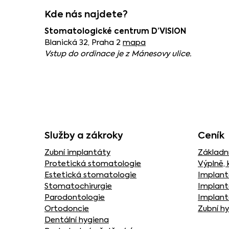
Kde nás najdete?
Stomatologické centrum D’VISION
Blanická 32, Praha 2
mapa
Vstup do ordinace je z Mánesovy ulice.
Služby a zákroky
Ceník
Zubní implantáty
Základní
Protetická stomatologie
Výplně, 
Estetická stomatologie
Implant
Stomatochirurgie
Implant
Parodontologie
Implant
Ortodoncie
Zubní h
Dentální hygiena