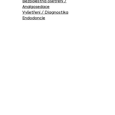
Bezbolestná ošetření /
Analgosedace
Vyšetření / Diagnostika
Endodoncie