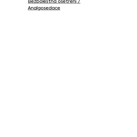
Bezbolestná ošetření /
Analgosedace