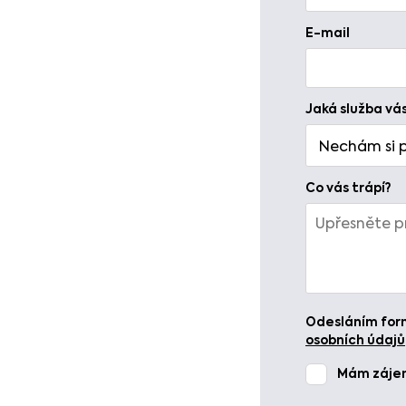
E-mail
Jaká služba vá
Co vás trápí?
Odesláním form
osobních údajů
Mám zájem