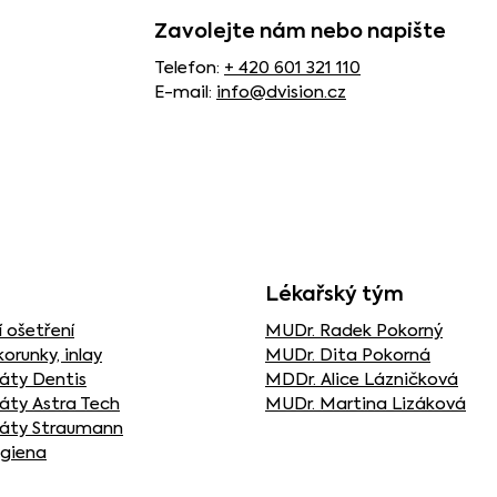
Zavolejte nám nebo napište
Telefon:
+ 420 601 321 110
E-mail:
info@dvision.cz
Lékařský tým
 ošetření
MUDr. Radek Pokorný
korunky, inlay
MUDr. Dita Pokorná
áty Dentis
MDDr. Alice Lázničková
áty Astra Tech
MUDr. Martina Lizáková
áty Straumann
ygiena