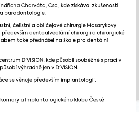
indřicha Charváta, Csc., kde získával zkušenosti
 a parodontologie.
tní, čelistní a obličejové chirurgie Masarykovy
především dentoalveolární chirurgii a chirurgické
 Labem také přednášel na škole pro dentální
centrum D'VISION, kde působil souběžně s prací v
působí výhradně jen v D'VISION.
áce se věnuje především implantologii,
 komory a Implantologického klubu České