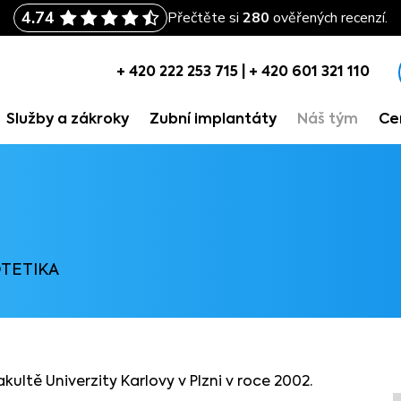
+ 420 222 253 715
|
+ 420 601 321 110
+ 420 222 253 715
|
+ 420 601 321 110
Služby a zákroky
Zubní implantáty
Náš tým
Ce
Služby a zákroky
Zubní implantáty
Náš tým
Ce
OTETIKA
ultě Univerzity Karlovy v Plzni v roce 2002.