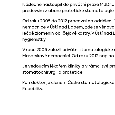
Následně nastoupil do privátní praxe MUDr. J
především z oboru protetické stomatologie
Od roku 2005 do 2012 pracoval na oddělení ús
nemocnice v Ústí nad Labem, zde se věnoval 
léčbě zlomenin obličejové kostry. V Ústí nad
hygienistky.
V roce 2006 založil privátní stomatologické 
Masarykově nemocnici. Od roku 2012 naplno 
Je vedoucím lékařem kliniky a v rámci své pr
stomatochirurgii a protetice.
Pan doktor je členem České stomatologické
Republiky.